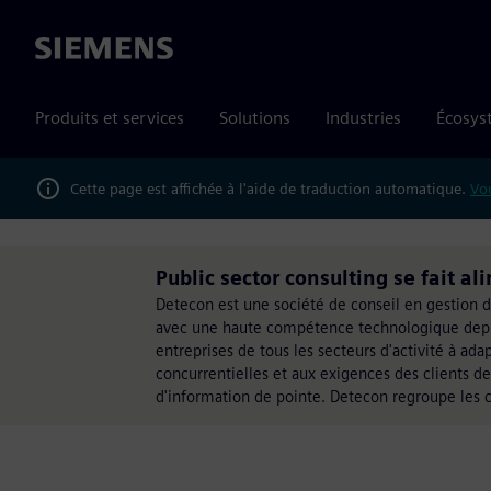
Siemens
Produits et services
Solutions
Industries
Écosys
Cette page est affichée à l'aide de traduction automatique.
Vou
Public sector consulting se fait a
Detecon est une société de conseil en gestion d
avec une haute compétence technologique depuis
entreprises de tous les secteurs d'activité à a
concurrentielles et aux exigences des clients 
d'information de pointe. Detecon regroupe les c