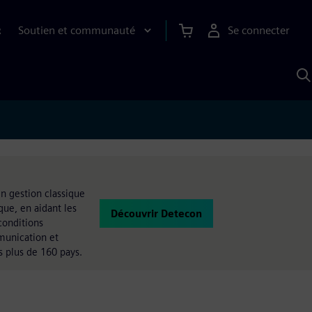
Soutien et communauté
Se connecter
R
R
a
S
A
n gestion classique
ue, en aidant les
Découvrir Detecon
conditions
munication et
s plus de 160 pays.