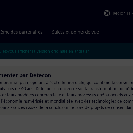
Region
|
F
tème des partenaires
Sujets et points de vue
lez-vous afficher la version originale en anglais?
limenter par Detecon
e premier plan, opérant à l'échelle mondiale, qui combine le conseil e
 plus de 40 ans. Detecon se concentre sur la transformation numériq
dapter leurs modèles commerciaux et leurs processus opérationnels aux 
de l'économie numérisée et mondialisée avec des technologies de com
onnaissances issues de la conclusion réussie de projets de conseil dan