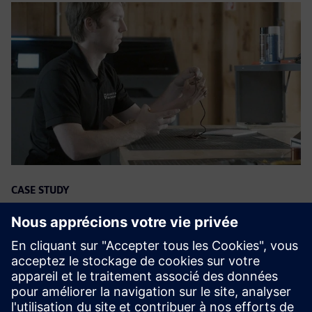
CASE STUDY
NX helps revolutionize the remote
development of personalized arm
prosthetics for kids
Entreprise
:
Unlimited Tomorrow
Secteur
:
Medical devices & pharmaceuticals