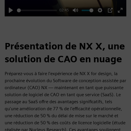
02:45
Play
Mute
Settings
PIP
Enter
fulls
Présentation de NX X, une
solution de CAO en nuage
Préparez-vous à faire l'expérience de NX X for design, la
prochaine évolution du Software de conception assistée par
ordinateur (CAO) NX — maintenant en tant que puissante
solution de logiciel de CAO en tant que service (SaaS). Le
passage au SaaS offre des avantages significatifs, tels
qu'une amélioration de 77 % de l'efficacité opérationnelle,
une réduction de 50 % du délai de mise sur le marché et
une réduction de 50 % des coûts de licence logicielle (étude
réalisée par Nucleus Research). Ces avantages soulignent