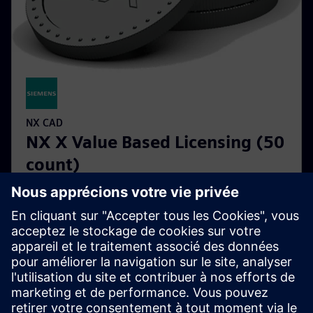
NX CAD
NX X Value Based Licensing (50
count)
NX X Value Based Licensing tokens provide a flexible
and cost effective solution for running NX X add-on
modules without the need for individual purchases.