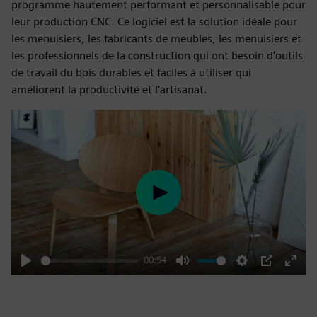
programme hautement performant et personnalisable pour
leur production CNC. Ce logiciel est la solution idéale pour
les menuisiers, les fabricants de meubles, les menuisiers et
les professionnels de la construction qui ont besoin d'outils
de travail du bois durables et faciles à utiliser qui
améliorent la productivité et l'artisanat.
Play
00:54
Play
Mute
Settings
PIP
Enter
fulls