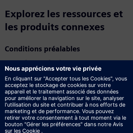
Explorez les ressources et
les produits connexes
Conditions préalables
Microsoft® Windows® 10 (prise en charge limitée pour
Windows 7 SP1 et Windows 8)
2 GO DE RAM
40 Go dans le disque dur — 7200 tr/min
Une connexion Internet est requise pour la gestion des
licences basée sur le cloud
Processeur INTEL® Core™ I3 (ou équivalent) 32 bits ou 64
bits
Moniteur 17″ avec une résolution de 1280x1024