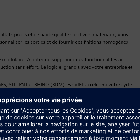
sultats précis et de haute qualité sur divers matériaux, vous
sonnaliser les sorties et de fournir des finitions homogènes
ité modulaire. Ajoutez ou supprimez des fonctionnalités au
tion sans effort. Le logiciel grandit avec votre entreprise et
GES, STL, PNT et RHINO (3DM). EasyJET accélérera votre cycle
s simple et sans erreur.