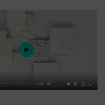
Play
00:53
Mute
Settings
PIP
Enter
fullscre