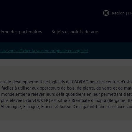
Region
|
F
tème des partenaires
Sujets et points de vue
lez-vous afficher la version originale en anglais?
 dans le développement de logiciels de CAO/FAO pour les centres d'usi
t faciles à utiliser aux opérateurs de bois, de pierre, de verre et de ma
monde entier à relever leurs défis quotidiens en leur permettant d'att
é plus élevées.<br/>DDX HQ est situé à Brembate di Sopra (Bergame, Ita
Allemagne, Espagne, France et Suisse. Cela garantit une assistance con