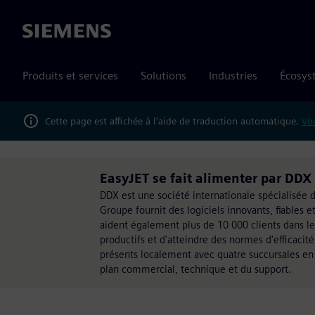
Siemens
Produits et services
Solutions
Industries
Écosys
Cette page est affichée à l'aide de traduction automatique.
Vou
EasyJET se fait alimenter par DDX
DDX est une société internationale spécialisée
Groupe fournit des logiciels innovants, fiables e
aident également plus de 10 000 clients dans le 
productifs et d'atteindre des normes d'efficacit
présents localement avec quatre succursales en 
plan commercial, technique et du support.