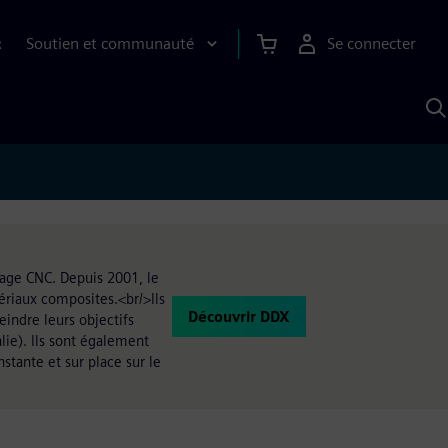
Soutien et communauté
Se connecter
R
R
a
S
A
nage CNC. Depuis 2001, le
tériaux composites.<br/>Ils
Découvrir DDX
eindre leurs objectifs
lie). Ils sont également
stante et sur place sur le