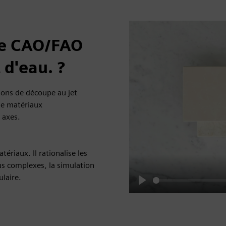
 de CAO/FAO
 d'eau. ?
ions de découpe au jet
 de matériaux
 axes.
atériaux. Il rationalise les
us complexes, la simulation
laire.
Play