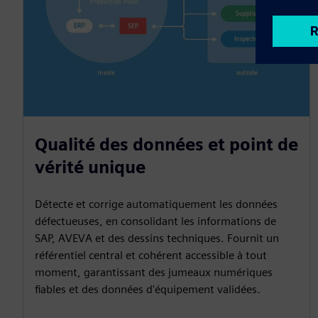
Qualité des données et point de
vérité unique
Détecte et corrige automatiquement les données
défectueuses, en consolidant les informations de
SAP, AVEVA et des dessins techniques. Fournit un
référentiel central et cohérent accessible à tout
moment, garantissant des jumeaux numériques
fiables et des données d'équipement validées.