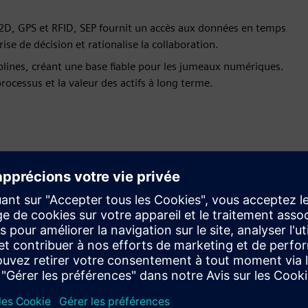
 2D, GPS et RFID, SEP fournit un accès aux données en temps
rise de décision et rationalise la collaboration.
iplines, créant une base fiable pour les jumeaux numériques.
ocessus et la valeur des actifs à long terme.