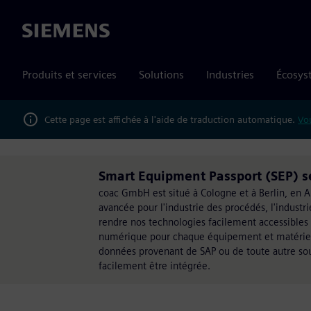
Siemens
Produits et services
Solutions
Industries
Écosys
Cette page est affichée à l'aide de traduction automatique.
Vou
Smart Equipment Passport (SEP) se
coac GmbH est situé à Cologne et à Berlin, en Al
avancée pour l'industrie des procédés, l'industri
rendre nos technologies facilement accessibles 
numérique pour chaque équipement et matériel. 
données provenant de SAP ou de toute autre sou
facilement être intégrée.