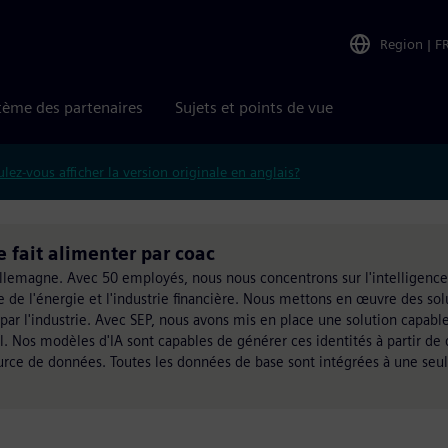
Region
|
F
tème des partenaires
Sujets et points de vue
lez-vous afficher la version originale en anglais?
 fait alimenter par coac
lemagne. Avec 50 employés, nous nous concentrons sur l'intelligence ar
e de l'énergie et l'industrie financière. Nous mettons en œuvre des sol
par l'industrie. Avec SEP, nous avons mis en place une solution capabl
Nos modèles d'IA sont capables de générer ces identités à partir de 
rce de données. Toutes les données de base sont intégrées à une seu