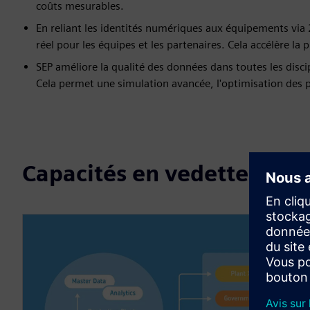
coûts mesurables.
En reliant les identités numériques aux équipements via
réel pour les équipes et les partenaires. Cela accélère la p
SEP améliore la qualité des données dans toutes les disc
Cela permet une simulation avancée, l'optimisation des pr
Capacités en vedette