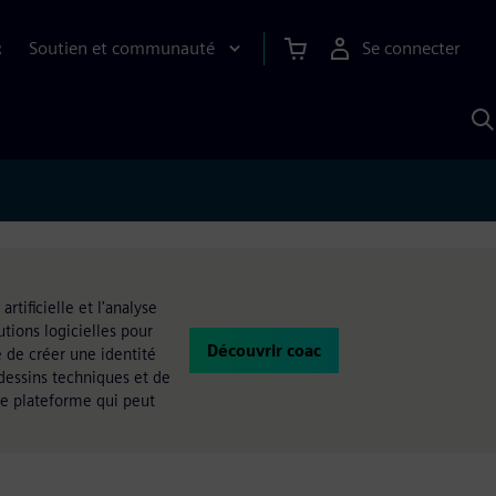
Soutien et communauté
Se connecter
R
R
a
S
A
tificielle et l'analyse
utions logicielles pour
Découvrir coac
e de créer une identité
dessins techniques et de
le plateforme qui peut