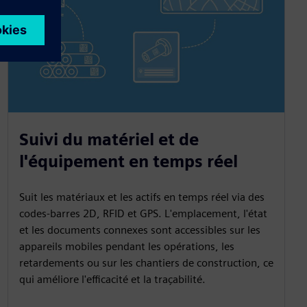
Suivi du matériel et de
l'équipement en temps réel
Suit les matériaux et les actifs en temps réel via des
codes-barres 2D, RFID et GPS. L'emplacement, l'état
et les documents connexes sont accessibles sur les
appareils mobiles pendant les opérations, les
retardements ou sur les chantiers de construction, ce
qui améliore l'efficacité et la traçabilité.