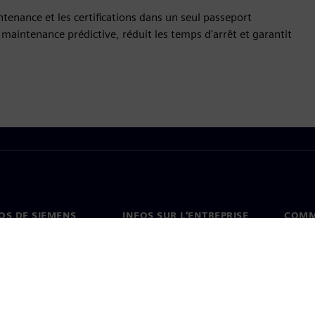
tenance et les certifications dans un seul passeport
maintenance prédictive, réduit les temps d'arrêt et garantit
OS DE SIEMENS
INFOS SUR L'ENTREPRISE
COMM
s de nous
Entreprise
Coord
on
Relations avec les
Burea
investisseurs
es et presse