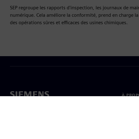
SEP regroupe les rapports d'inspection, les journaux de main
numérique. Cela améliore la conformité, prend en charge la 
des opérations sûres et efficaces des usines chimiques.
À PROP
À propo
Directi
Nouvell