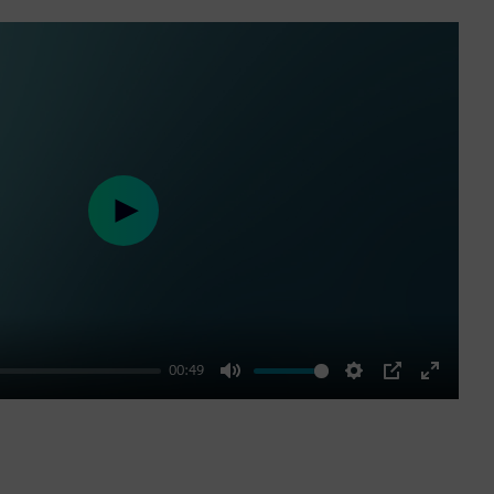
Play
00:49
Mute
Settings
PIP
Enter
fullscre