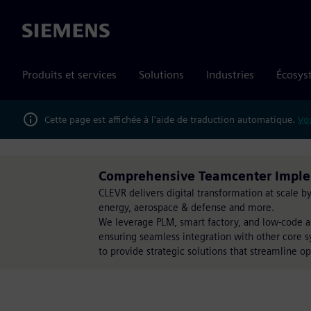
Siemens
Produits et services
Solutions
Industries
Écosys
Cette page est affichée à l'aide de traduction automatique.
Vou
Comprehensive Teamcenter Implem
CLEVR delivers digital transformation at scale 
energy, aerospace & defense and more.
We leverage PLM, smart factory, and low-code a
ensuring seamless integration with other core s
to provide strategic solutions that streamline op