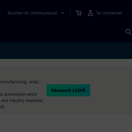
Soutien et communauté
Se connecter
R
R
a
S
A
manufacturing, retail,
Découvrir CLEVR
ess automation while
 and industry expertise
nds.