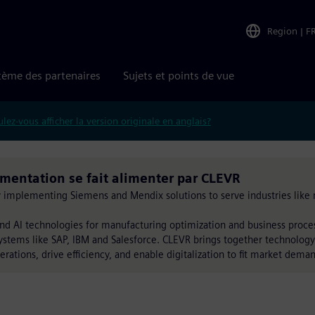
Region
|
F
tème des partenaires
Sujets et points de vue
lez-vous afficher la version originale en anglais?
entation se fait alimenter par CLEVR
by implementing Siemens and Mendix solutions to serve industries like 
nd AI technologies for manufacturing optimization and business proc
ystems like SAP, IBM and Salesforce. CLEVR brings together technology
erations, drive efficiency, and enable digitalization to fit market dema