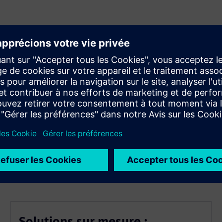
cité significatives.
ocessus PLM.
commerciaux.
ipe et une meilleure communication.
ent PLM élevé.
Solutions sur mesure :