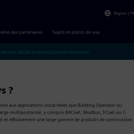
Region
|
F
tème des partenaires
Sujets et points de vue
lez-vous afficher la version originale en anglais?
s ?
ion aux applications cloud telles que Building Operator ou
 charge multiprotocole, y compris BACnet, Modbus, FCnet ou C-
nt et efficacement une large gamme de produits de construction