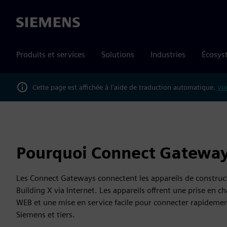
Siemens
Produits et services
Solutions
Industries
Écosys
Cette page est affichée à l'aide de traduction automatique.
Vou
Pourquoi Connect Gateway
Les Connect Gateways connectent les appareils de construct
Building X via Internet. Les appareils offrent une prise en
WEB et une mise en service facile pour connecter rapideme
Siemens et tiers.