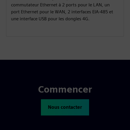
commutateur Ethernet à 2 ports pour le LAN, un
port Ethernet pour le WAN, 2 interfaces EIA-485 et
une interface USB pour les dongles 4G.
Commencer
Nous contacter