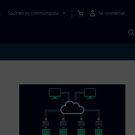
Soutien et communauté
Se connecter
R
R
a
S
A