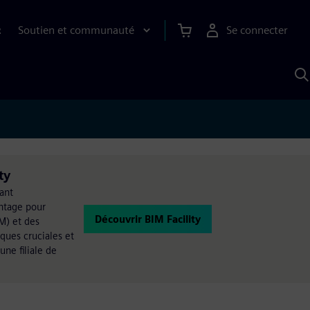
Soutien et communauté
Se connecter
R
R
a
S
A
ty
ant
entage pour
Découvrir BIM Facility
M) et des
ques cruciales et
une filiale de