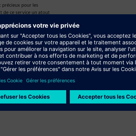
 précieux pour les
t de ce service un atout
iments.
médiate de FireBIM par le client
pels d'offres à partir de la base de données
ces BIM des projets