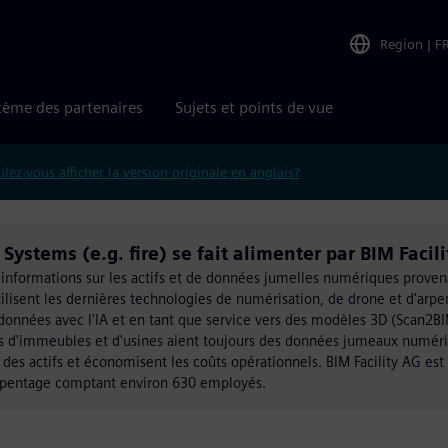
Region
|
F
tème des partenaires
Sujets et points de vue
lez-vous afficher la version originale en anglais?
ystems (e.g. fire) se fait alimenter par BIM Facili
 d'informations sur les actifs et de données jumelles numériques proven
 utilisent les dernières technologies de numérisation, de drone et d'arp
s données avec l'IA et en tant que service vers des modèles 3D (Scan2BI
res d'immeubles et d'usines aient toujours des données jumeaux numéri
des actifs et économisent les coûts opérationnels. BIM Facility AG est 
arpentage comptant environ 630 employés.