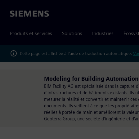
Siemens
Produits et services
Solutions
Industries
Écosys
Cette page est affichée à l'aide de traduction automatique.
Vou
Modeling for Building Automation S
BIM Facility AG est spécialisée dans la capture
d'infrastructures et de bâtiments existants. Ils
mesurer la réalité et convertir et maintenir ce
documents. Ils veillent à ce que les propriétai
réelles à portée de main et améliorent la valeur 
Geoterra Group, une société d'ingénierie et d'