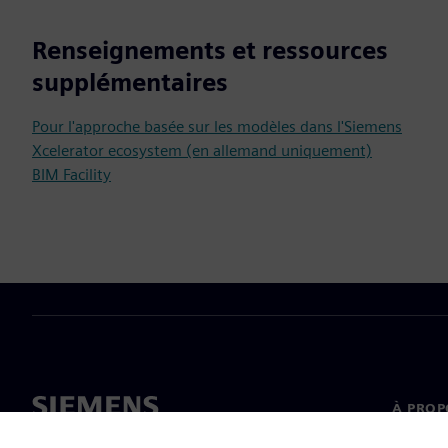
Renseignements et ressources
supplémentaires
Pour l'approche basée sur les modèles dans l'Siemens
Xcelerator ecosystem (en allemand uniquement)
BIM Facility
À PROP
À propo