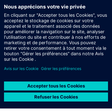
Renseignements et ressources
supplémentaires
Site Web Bentonet
Conditions préalables
Une connexion NetConnect nécessite un BentoNet
WorkDesk