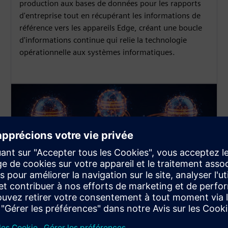
production aux bases de données pour les rapports
d'entreprise tout en récupérant les informations de
référence vers les appareils Edge, créant une boucle
d'informations continue qui relie la technologie
opérationnelle aux systèmes informatiques.
Gestion multi-bases Database