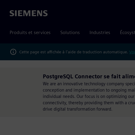
Siemens
Produits et services
Solutions
Industries
Écosys
Cette page est affichée à l'aide de traduction automatique.
Vou
PostgreSQL Connector se fait alim
We are an innovative technology company specia
conception and implementation to ongoing mainte
individual needs. Our focus is on optimizing our
connectivity, thereby providing them with a cru
drive digital transformation forward.