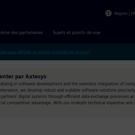
Region
|
F
tème des partenaires
Sujets et points de vue
lez-vous afficher la version originale en anglais?
enter par Axtesys
lizing in software development and the seamless integration of comp
nance, we develop robust and scalable software solutions precisely t
 partners' digital systems through efficient data exchange processes a
cial competitive advantage. With our in-depth technical expertise and 