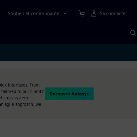
Soutien et communauté
Se connecter
R
R
a
S
A
lex interfaces. From
ailored to our clients'
Découvrir Axtesys
nd cross-system
an agile approach, we