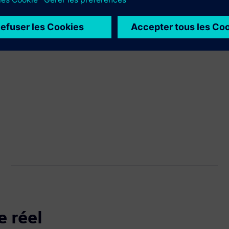
Vous pouvez connecter jusqu'à 3 bases de données
différentes avec une instance d'application en même
temps !
e réel