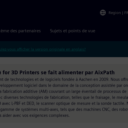
Region
|
F
tème des partenaires
Sujets et points de vue
lez-vous afficher la version originale en anglais?
or 3D Printers se fait alimenter par AixPath
 de technologies et de logiciels fondée à Aachen en 2009. Nous offro
éveloppement logiciel dans le domaine de la conception assistée par or
la fabrication additive (AM) couvrant un large éventail de processus de 
iverses technologies de fabrication, telles que le fraisage, le meulag
D avec L-PBF et DED, le scanner optique de mesure et la sonde tactile. 
e gamme de systèmes multi-axes, tels que des machines CNC, des robots
s aider avec vos exigences complexes.