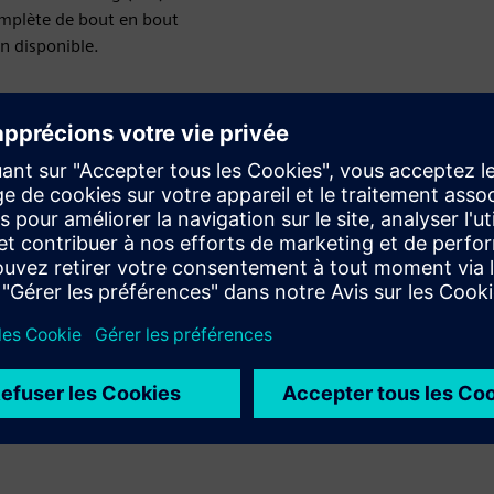
omplète de bout en bout
on disponible.
orts de développement de prototypes
nticipé grâce à l'optimisation du processus d'impression 3D
icielle de contrôle