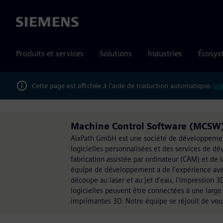
Siemens
Produits et services
Solutions
Industries
Écosys
Cette page est affichée à l'aide de traduction automatique.
Vou
Machine Control Software (MCSW) f
AixPath GmbH est une société de développement
logicielles personnalisées et des services de d
fabrication assistée par ordinateur (CAM) et de 
équipe de développement a de l'expérience avec d
découpe au laser et au jet d'eau, l'impression 3
logicielles peuvent être connectées à une larg
imprimantes 3D. Notre équipe se réjouit de vou