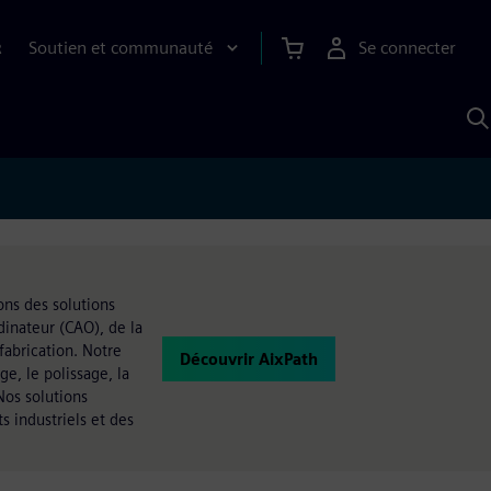
Soutien et communauté
Se connecter
R
R
a
S
A
ns des solutions
dinateur (CAO), de la
fabrication. Notre
Découvrir AixPath
e, le polissage, la
Nos solutions
 industriels et des