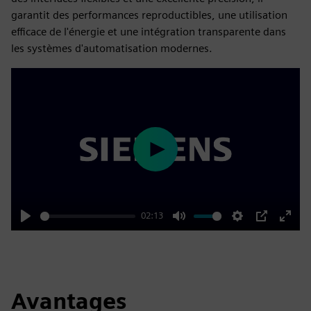
garantit des performances reproductibles, une utilisation
efficace de l'énergie et une intégration transparente dans
les systèmes d'automatisation modernes.
Play
02:13
Play
Mute
Settings
PIP
Enter
fulls
Avantages