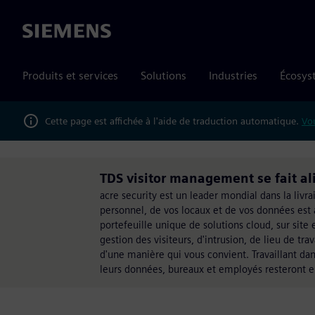
Siemens
Produits et services
Solutions
Industries
Écosys
Cette page est affichée à l'aide de traduction automatique.
Vou
TDS visitor management se fait al
acre security est un leader mondial dans la livr
personnel, de vos locaux et de vos données est 
portefeuille unique de solutions cloud, sur site
gestion des visiteurs, d'intrusion, de lieu de t
d'une manière qui vous convient. Travaillant dans
leurs données, bureaux et employés resteront e