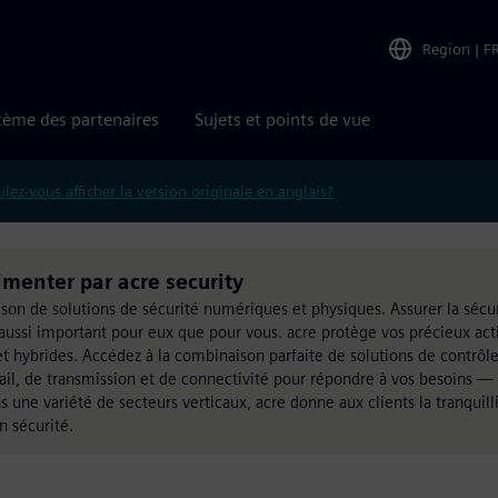
Region
|
F
tème des partenaires
Sujets et points de vue
lez-vous afficher la version originale en anglais?
imenter par acre security
aison de solutions de sécurité numériques et physiques. Assurer la sécu
aussi important pour eux que pour vous. acre protège vos précieux act
 et hybrides. Accédez à la combinaison parfaite de solutions de contrôle
ravail, de transmission et de connectivité pour répondre à vos besoins —
 une variété de secteurs verticaux, acre donne aux clients la tranquilli
n sécurité.