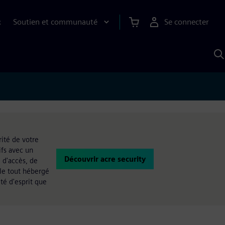
Soutien et communauté
Se connecter
R
R
a
S
A
rité de votre
ifs avec un
Découvrir acre security
 d'accès, de
 le tout hébergé
té d'esprit que