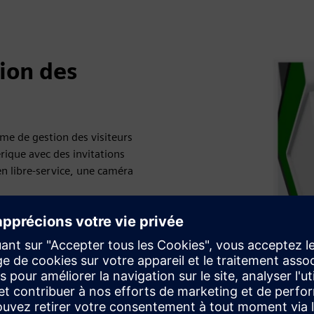
ion des
tème de gestion des visiteurs
érique avec des invitations
en libre-service, une caméra
ps réel et des informations
e contrôle d'accès existant