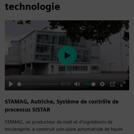
technologie
Play
02:33
Play
Mute
Settings
PIP
Enter
fulls
STAMAG, Autriche, Système de contrôle de
processus SISTAR
STAMAG, un producteur de malt et d'ingrédients de
boulangerie, a construit une usine automatisée de haute