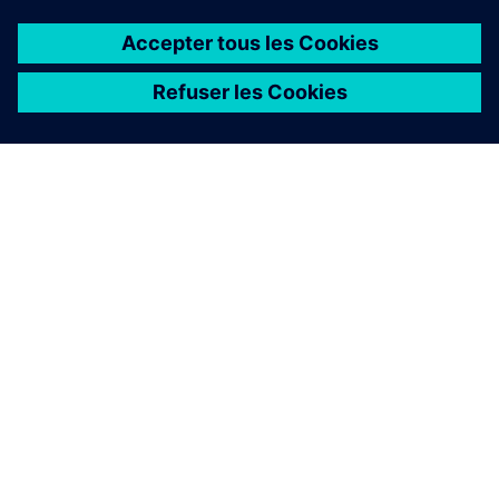
À PROPOS DE SIEMENS
INFOS SUR L'ENTREPRISE
COMMUNIQUEZ AVEC NOUS
EMPLOIS
©
Siemens
2026