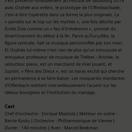
s'est présenté furieusement au Festival de Salzbourg 2019
avec Orphée aux enfers, le prototype de l'Offenbachiade,
c'est-à-dire l'opérette dans sa forme la plus originale. La
« parodie sur le top sur les mythes », une fois décrite par
Émile Zola comme un « feu d'irrévérence », promet du
divertissement du début à la fin. Parce qu'Eurydike, la
figure centrale, hait la musique personnifiée par son mari.
Et Orphée lui-même n'est rien de plus qu'un minuscule et
ennuyeux professeur de musique de Thèbes ; Aristée, le
séducteur pieux, est un marchand de miel jouant, et
Jupiter, « Père des Dieux », est un haras excité qui cherche
en permanence à se faire baiser. Les moqueries mordantes
d'Offenbach mettent merveilleusement l'accent sur les
idéaux bourgeois et l'institution du mariage.
Cast
Chef d'orchestre : Enrique Mazzola | Metteur en scène :
Barrie Kosky | Orchestre : Philharmonique de Vienne |
Durée : 140 minutes | Avec : Marcel Beekman