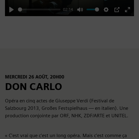
02:14
Play
Mute
Settings
PIP
Enter
fulls
MERCREDI 26 AOÛT, 20H00
DON CARLO
Opéra en cinq actes de Giuseppe Verdi (Festival de
Salzbourg 2013, Großes Festspielhaus — en italien). Une
production conjointe par ORF, NHK, ZDF/ARTE et UNITEL.
« C'est vrai que c'est un long opéra. Mais c'est comme ça