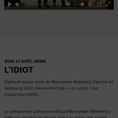
-03:00
Play
Mute
Settings
PIP
Enter
fulls
JEUDI 27 AOÛT, 20H00
L'IDIOT
Opéra en quatre actes de Mieczysław Weinberg (Festival de
Salzbourg 2024, Felsenreitschule — en russe). Une
production UNITEL.
Le compositeur polono-soviétique Mieczysław Weinberg a
créé son septième et dernier opéra au milieu des années