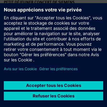
PETIT DÉJEUNER CONCERT DE SIEMENS
Programme
JOHANNES BRAHMS Concerto pour violon en ré majeur,
Op. 77 Intervalle
Symphony no 1 en do mineur, op. 68
Chef d'orchestre : Christian Thielemann
Orchestre : Philharmonique de Vienne
Avec : Augustin Hadelich (violon)
Durée : 90 minutes