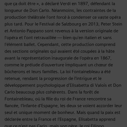
que ça doit être », a déclaré Verdi en 1897, défendant la
longueur de Don Carlo. Néanmoins, les contraintes de la
production théâtrale l'ont forcé à condenser ce vaste opéra
plus tard. Pour le Festival de Salzbourg en 2013, Peter Stein
et Antonio Pappano sont revenus à la version originale de
l'opéra et l'ont retravaillée — bien qu'en italien et sans
l'élément ballet. Cependant, cette production comprend
des sections originales qui avaient été coupées à la hâte
avant la représentation inaugurale de l'opéra en 1867,
comme le prélude d'ouverture impliquant un chœur de
bûcherons et leurs familles. La loi Fontainebleau a été
retenue, rendant la progression de l'intrigue et le
développement psychologique d'Elisabetta di Valois et Don
Carlo beaucoup plus cohérents. Dans la forêt de
Fontainebleau, où la fille du roi de France rencontre sa
fiancée, l'Infante d'Espagne, les deux se voient accorder leur
seul et unique moment de bonheur. Mais quand la paix est
déclarée entre la France et l'Espagne, Elisabetta apprend
que ce n'est pas Carlo, mais son père, le roi Filippo