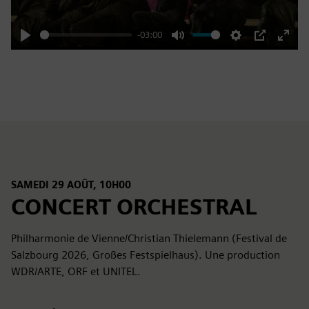
-03:00
Play
Mute
Settings
PIP
Enter
fulls
SAMEDI 29 AOÛT, 10H00
CONCERT ORCHESTRAL
Philharmonie de Vienne/Christian Thielemann (Festival de
Salzbourg 2026, Großes Festspielhaus). Une production
WDR/ARTE, ORF et UNITEL.