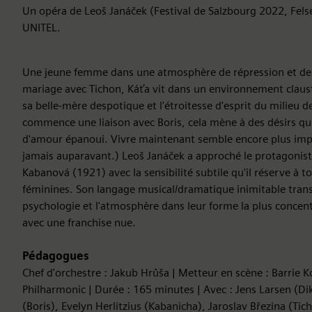
Un opéra de Leoš Janáček (Festival de Salzbourg 2022, Fel
UNITEL.
Une jeune femme dans une atmosphère de répression et de 
mariage avec Tichon, Káťa vit dans un environnement claust
sa belle-mère despotique et l'étroitesse d'esprit du milieu de
commence une liaison avec Boris, cela mène à des désirs qui
d'amour épanoui. Vivre maintenant semble encore plus imp
jamais auparavant.) Leoš Janáček a approché le protagonis
Kabanová (1921) avec la sensibilité subtile qu'il réserve à t
féminines. Son langage musical/dramatique inimitable tran
psychologie et l'atmosphère dans leur forme la plus concent
avec une franchise nue.
Pédagogues
Chef d'orchestre : Jakub Hrůša | Metteur en scène : Barrie K
Philharmonic | Durée : 165 minutes | Avec : Jens Larsen (Dik
(Boris), Evelyn Herlitzius (Kabanicha), Jaroslav Březina (Ti