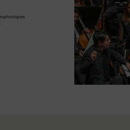
symphoniques
4