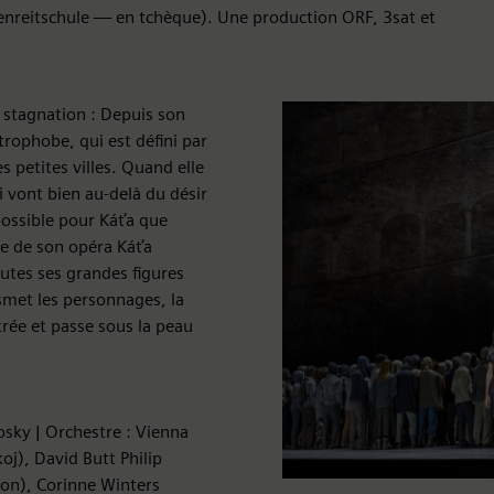
senreitschule — en tchèque). Une production ORF, 3sat et
stagnation : Depuis son
rophobe, qui est défini par
s petites villes. Quand elle
 vont bien au-delà du désir
ossible pour Káťa que
te de son opéra Káťa
outes ses grandes figures
smet les personnages, la
rée et passe sous la peau
osky | Orchestre : Vienna
oj), David Butt Philip
chon), Corinne Winters