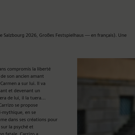
de Salzbourg 2026, Großes Festspielhaus — en français). Une
ans compromis la liberté
s de son ancien amant
armen a sur lui. Il va
tant et devenant un
a de lui, il la tuera...
 Carrizo se propose
si-mythique, en se
mme dans ses créations pour
sur la psyché et
n fatale, Carrizo a