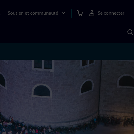
Soutien et communauté
Se connecter
R
R
a
S
A