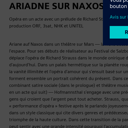
ARIADNE SUR NAXOS
Opéra en un acte avec un prélude de Richard Strauss (Fest
production ORF, 3sat, NHK et UNITEL
Ariane auf Naxos dans un théâtre sur Mars — la riche déca
l'espace. Pour ses débuts de réalisateur au Festival de Sal
déplace l'opéra de Richard Strauss dans le monde onirique d
d'aujourd'hui. Dans un palais hermétique sur la planète roug
la vanité illimitée et l'opéra d'amour qui s'ensuit basé sur 
forment ensemble un portrait cohérent du présent. Dans c
combinant satire sociale (dans le prologue) et théâtre music
en un acte qui suit) — Hofmannsthal s'engage avec une pré
gens qui croient que l'argent peut tout acheter. Strauss, qu
« performance d'opéra » festive après le parlando joyeusem
dans un style classique qui cite divers genres et prédécesseu
triomphe de la haute culture. Dans cette transition de la pa
peut sentir avec une grande intensité pourquoi l'accumulatio