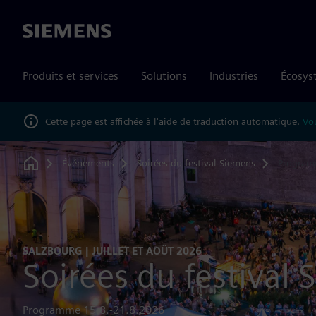
Siemens
Produits et services
Solutions
Industries
Écosys
Cette page est affichée à l'aide de traduction automatique.
Vou
Événements
Soirées du festival Siemens
Progra
Home
SALZBOURG | JUILLET ET AOÛT 2026
Soirées du festival
Programme 15.8.-21.8.2026