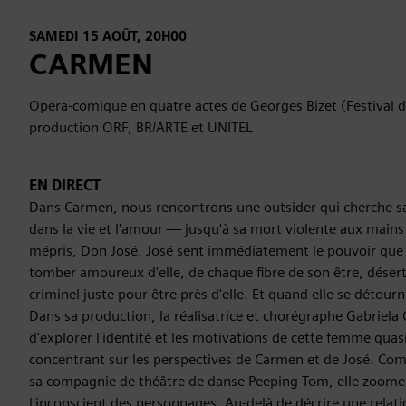
SAMEDI 15 AOÛT, 20H00
CARMEN
Opéra-comique en quatre actes de Georges Bizet (Festival 
production ORF, BR/ARTE et UNITEL
EN DIRECT
Dans Carmen, nous rencontrons une outsider qui cherche s
dans la vie et l'amour — jusqu'à sa mort violente aux main
mépris, Don José. José sent immédiatement le pouvoir que C
tomber amoureux d'elle, de chaque fibre de son être, déser
criminel juste pour être près d'elle. Et quand elle se détourner
Dans sa production, la réalisatrice et chorégraphe Gabriela
d'explorer l'identité et les motivations de cette femme qua
concentrant sur les perspectives de Carmen et de José. Co
sa compagnie de théâtre de danse Peeping Tom, elle zoome 
l'inconscient des personnages. Au-delà de décrire une relatio