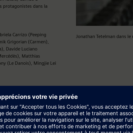
es protagonistes dans la
briela Carrizo (Peeping
Jonathan Tetelman dans le 
smik Grigorian (Carmen),
a), Davide Luciano
Mercédès), Matthias
ny (Le Danois), Mingjie Lei