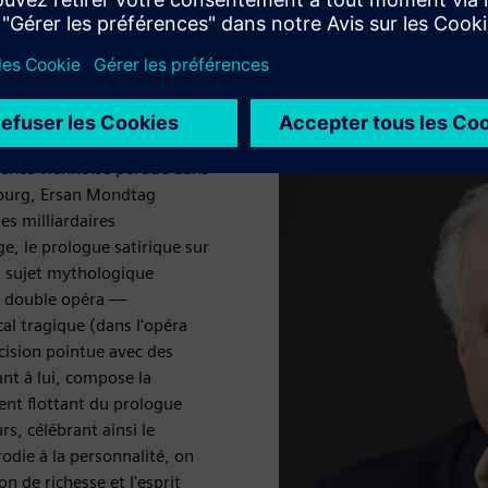
ival de Salzbourg 2026, Haus für Mozart — en allemand). Une
dence viennoise perdue dans
zbourg, Ersan Mondtag
es milliardaires
e, le prologue satirique sur
un sujet mythologique
e double opéra —
al tragique (dans l'opéra
cision pointue avec des
ant à lui, compose la
ent flottant du prologue
rs, célébrant ainsi le
rodie à la personnalité, on
n de richesse et l'esprit