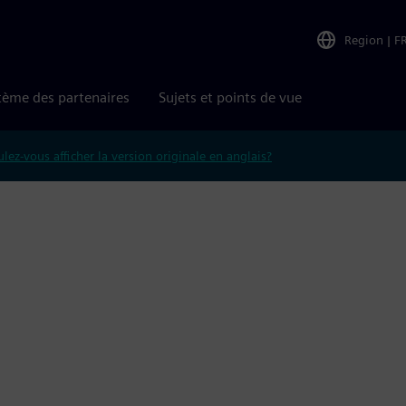
Region
|
F
tème des partenaires
Sujets et points de vue
lez-vous afficher la version originale en anglais?