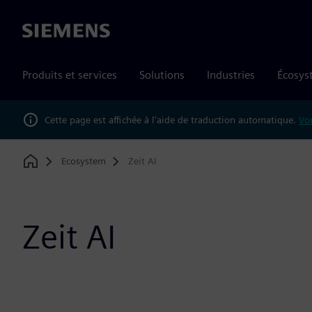
Siemens
Produits et services
Solutions
Industries
Écosys
Cette page est affichée à l'aide de traduction automatique.
Vou
Ecosystem
Zeit AI
Home
Zeit AI