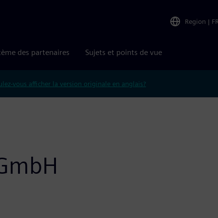
Region
|
F
tème des partenaires
Sujets et points de vue
lez-vous afficher la version originale en anglais?
g GmbH