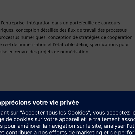
'entreprise, intégration dans un portefeuille de concours
ques, conception détaillée des flux de travail des processus
processus numériques, conception de stratégies de coopération
éel de numérisation et l'état cible défini, spécifications pour
 mise en œuvre des projets de numérisation