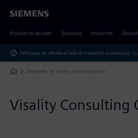
Siemens
Produits et services
Solutions
Industries
Écosys
Cette page est affichée à l'aide de traduction automatique.
Vou
Ecosystem
Visality Consulting GmbH
Home
Visality Consultin