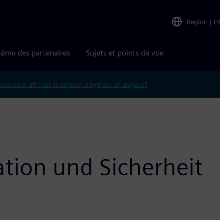
Region
|
F
tème des partenaires
Sujets et points de vue
lez-vous afficher la version originale en anglais?
ion und Sicherheit