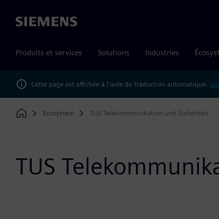
Siemens
Produits et services
Solutions
Industries
Écosys
Cette page est affichée à l'aide de traduction automatique.
Vou
Ecosystem
TUS Telekommunikation und Sicherheit
Home
TUS Telekommunikat