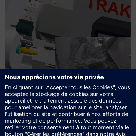
TRAK Run MyVirtual Machine
The Run MyVirtual Machine is sold with Digital Twin of
TRAK machines.Work in a rich simulation environment with
high-fidelity machine representations.
En savoir plus