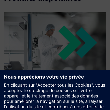
Opcenter Execution Pharma
Implementation Services
Technord has the team in place to design, engineer and