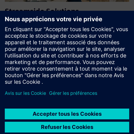
Streamside Solutions
Events2HVAC™
By heating and cooling rooms only when they are
scheduled, facilities can significantly reduce energy use and
save money. Pre-start settings ensure rooms are
comfortable when events begin; and facility managers are
freed from tedi...
En savoir plus