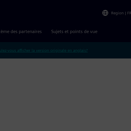
Region
|
F
tème des partenaires
Sujets et points de vue
lez-vous afficher la version originale en anglais?