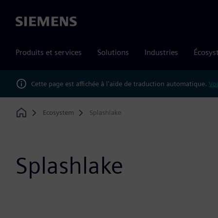
Siemens
Produits et services
Solutions
Industries
Écosys
Cette page est affichée à l'aide de traduction automatique.
Vou
Ecosystem
Splashlake
Home
Splashlake