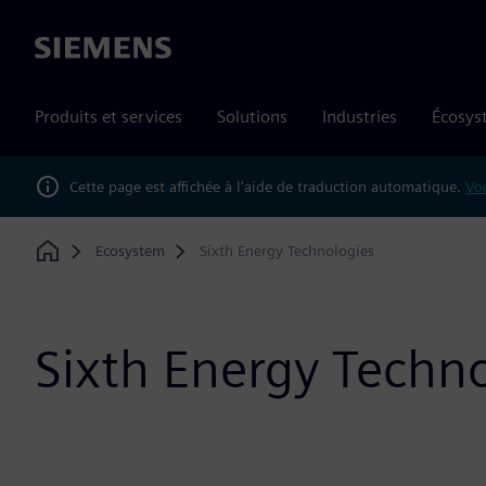
Siemens
Produits et services
Solutions
Industries
Écosys
Cette page est affichée à l'aide de traduction automatique.
Vou
Ecosystem
Sixth Energy Technologies
Home
Sixth Energy Techn