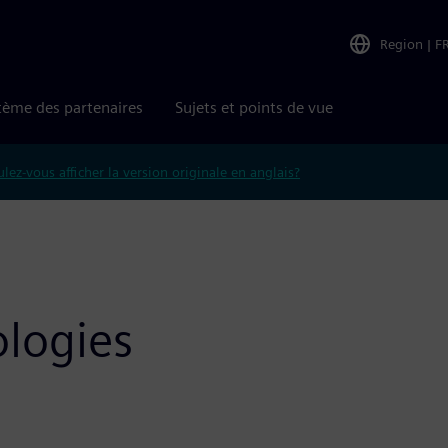
Region
|
F
tème des partenaires
Sujets et points de vue
lez-vous afficher la version originale en anglais?
ologies