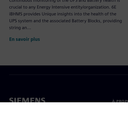
Continuous monitoring of the UPS and Battery health is
crucial to any Energy Intensive entity/organization. 6E
iBHMS provides Unique insights into the health of the
UPS system and the associated Battery Blocks, providing
string an...
En savoir plus
À PROP
À propo
Directi