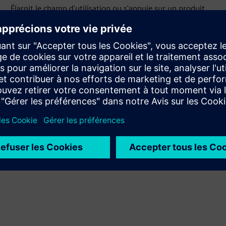
Élargit le champ d'utilisation ou s'appuie sur un produit
ou une solution Siemens Xcelerator en créant un nouveau
produit, ou crée une nouvelle solution client via
l'intégration du produit Siemens Xcelerator et de son
propre produit
Sell
Revendez et co-vendez des logiciels et des appareils
numériques avec Siemens Xcelerator
Service
Fournit un service pour un produit/solution Siemens
Xcelerator qui aide le client à le mettre en œuvre,
l'intégrer, l'exploiter ou le maintenir