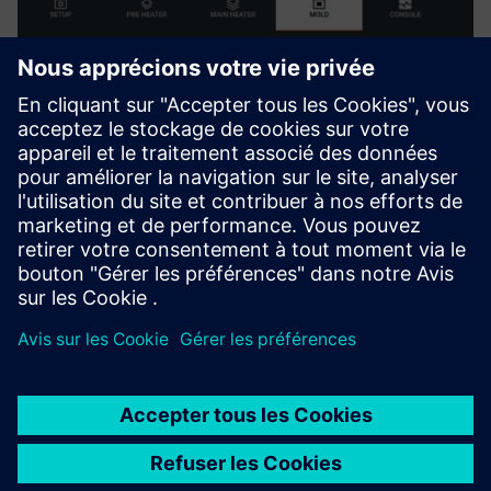
Maxima Thermoforming DT
Physics-based, AI-enhanced digital twin for thermoforming
lines. Connects to machines in seconds to model thermal
and mechanical behaviour in real time, predict defects
before they occur, optimise process parameters, reduce
scrap ...
En savoir plus