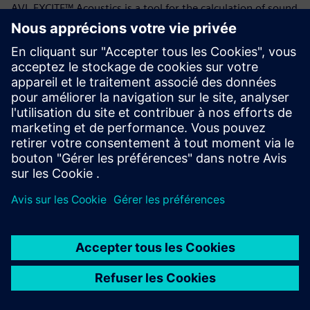
AVL EXCITE™ Acoustics is a tool for the calculation of sound
radiation in free field from vibrating structures such as
engines, gear boxes, e-axles or any other power units using
the Wave Based Technique (WBT).
En savoir plus