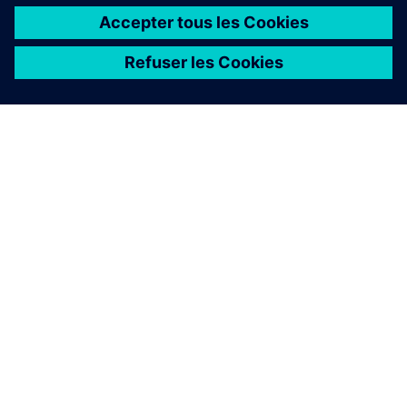
À PROPOS DE SIEMENS
INFOS SUR L'ENTREPRISE
COMMUNIQUEZ AVEC NOUS
EMPLOIS
©
Siemens
2026
Informations sur l’entreprise