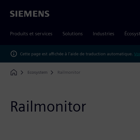
Siemens
Produits et services
Solutions
Industries
Écosys
Cette page est affichée à l'aide de traduction automatique.
Vou
Ecosystem
Railmonitor
Home
Railmonitor