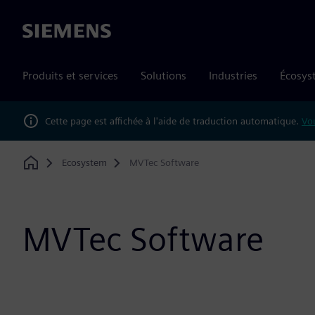
Siemens
Produits et services
Solutions
Industries
Écosys
Cette page est affichée à l'aide de traduction automatique.
Vou
Ecosystem
MVTec Software
Home
MVTec Software