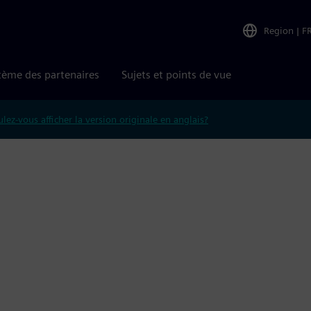
Region
|
F
tème des partenaires
Sujets et points de vue
lez-vous afficher la version originale en anglais?