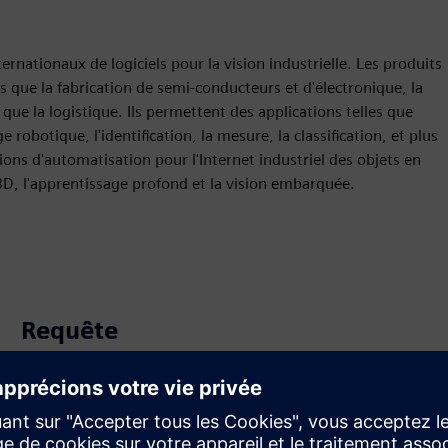
nationaux de logiciels pour la vision industrielle. Les produits
es que la fabrication de semi-conducteurs et d'électronique, la
i que la logistique. Ils permettent des applications telles que
e robotique, l'identification, la mesure, la classification, et plus
ions d'automatisation pour l'Internet industriel des objets en
3D, l'apprentissage profond et la vision embarquée.
Requête
Build
Élargit le champ d'utilisation ou s'appuie sur un produit
ou une solution Siemens Xcelerator en créant un nouveau
produit, ou crée une nouvelle solution client via