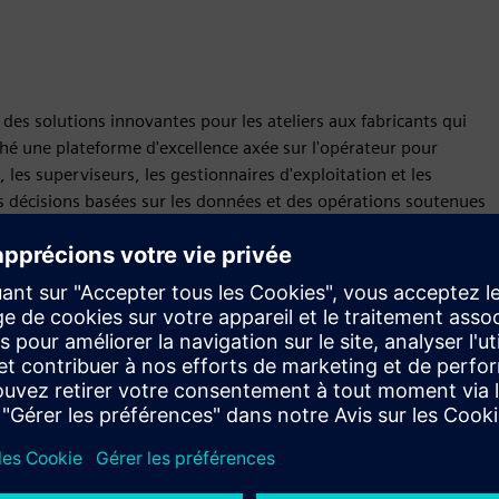
des solutions innovantes pour les ateliers aux fabricants qui
ché une plateforme d'excellence axée sur l'opérateur pour
 les superviseurs, les gestionnaires d'exploitation et les
es décisions basées sur les données et des opérations soutenues
Requête
Build