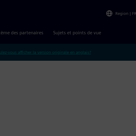
Region
|
F
tème des partenaires
Sujets et points de vue
lez-vous afficher la version originale en anglais?