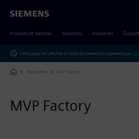
Siemens
Produits et services
Solutions
Industries
Écosys
Cette page est affichée à l'aide de traduction automatique.
Vou
Ecosystem
MVP Factory
Home
MVP Factory