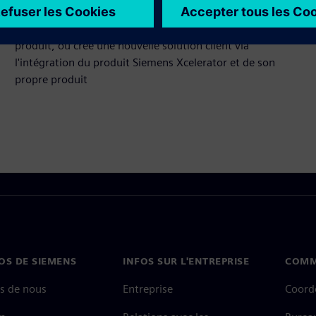
Élargit le champ d'utilisation ou s'appuie sur un produit
ou une solution Siemens Xcelerator en créant un nouveau
produit, ou crée une nouvelle solution client via
l'intégration du produit Siemens Xcelerator et de son
propre produit
OS DE SIEMENS
INFOS SUR L'ENTREPRISE
COMM
s de nous
Entreprise
Coord