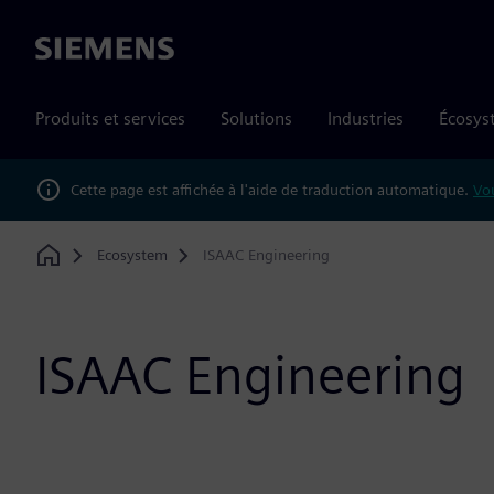
Siemens
Produits et services
Solutions
Industries
Écosys
Cette page est affichée à l'aide de traduction automatique.
Vou
Ecosystem
ISAAC Engineering
Home
ISAAC Engineering