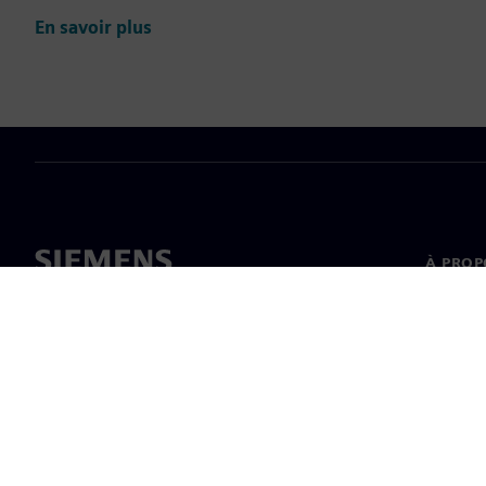
En savoir plus
À PROP
À propo
Directi
Nouvell