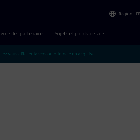
Region
|
F
tème des partenaires
Sujets et points de vue
lez-vous afficher la version originale en anglais?