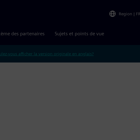
Region
|
F
tème des partenaires
Sujets et points de vue
lez-vous afficher la version originale en anglais?