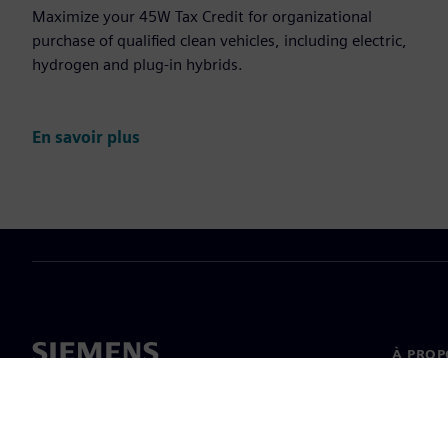
Maximize your 45W Tax Credit for organizational
purchase of qualified clean vehicles, including electric,
hydrogen and plug-in hybrids.
En savoir plus
À PROP
À propo
Directi