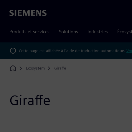
Siemens
Produits et services
Solutions
Industries
Écosys
Cette page est affichée à l'aide de traduction automatique.
Vou
Ecosystem
Giraffe
Home
Giraffe