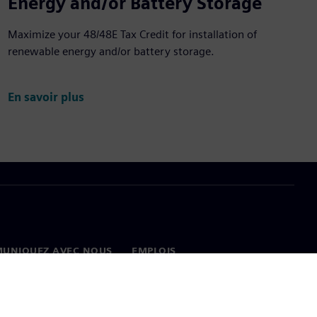
Energy and/or Battery Storage
Maximize your 48/48E Tax Credit for installation of
renewable energy and/or battery storage.
En savoir plus
UNIQUEZ AVEC NOUS
EMPLOIS
onnées
Emplois et carrières
ux dans le monde
Postes disponibles