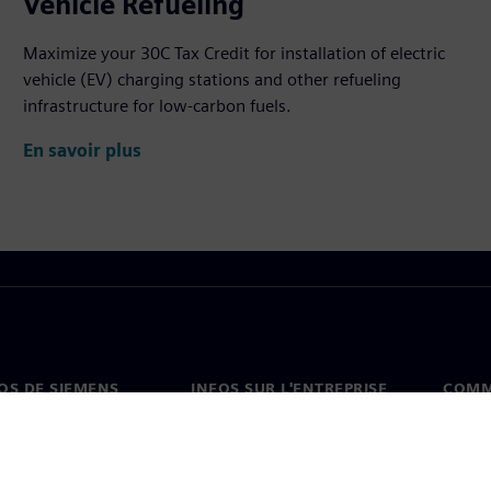
Vehicle Refueling
Maximize your 30C Tax Credit for installation of electric
vehicle (EV) charging stations and other refueling
infrastructure for low-carbon fuels.
En savoir plus
OS DE SIEMENS
INFOS SUR L'ENTREPRISE
COMM
s de nous
Entreprise
Coord
on
Relations avec les
Burea