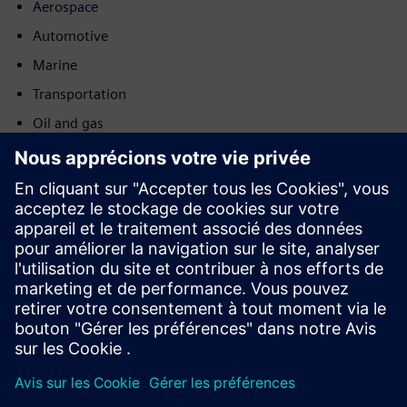
Aerospace
Automotive
Marine
Transportation
Oil and gas
Power utilities
Requête
Service
Fournit un service pour un produit/solution Siemens
Xcelerator qui aide le client à le mettre en œuvre, l'intégrer,
l'exploiter ou le maintenir