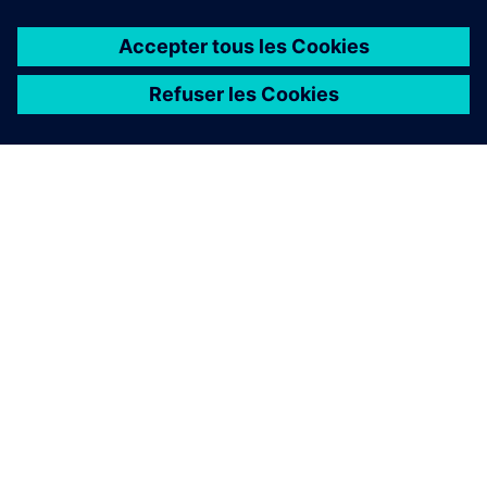
À PROPOS DE SIEMENS
INFOS SUR L'ENTREPRISE
COMMUNIQUEZ AVEC NOUS
EMPLOIS
©
Siemens
2026