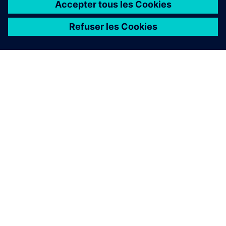
À PROPOS DE SIEMENS
INFOS SUR L'ENTREPRISE
COMMUNIQUEZ AVEC NOUS
EMPLOIS
©
Siemens
2026
Informations sur l’entreprise