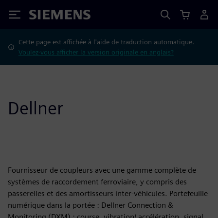
Siemens
Cette page est affichée à l'aide de traduction automatique.
Voulez-vous afficher la version originale en anglais?
Dellner
Fournisseur de coupleurs avec une gamme complète de
systèmes de raccordement ferroviaire, y compris des
passerelles et des amortisseurs inter-véhicules. Portefeuille
numérique dans la portée : Dellner Connection &
Monitoring (DXM) : course, vibration/ accélération, signal