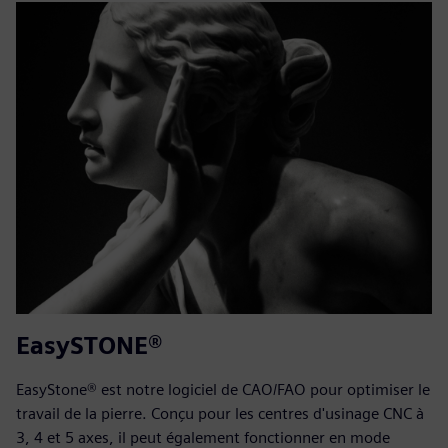
EasySTONE®
EasyStone® est notre logiciel de CAO/FAO pour optimiser le
travail de la pierre. Conçu pour les centres d'usinage CNC à
3, 4 et 5 axes, il peut également fonctionner en mode