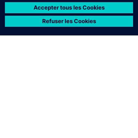
À PROPOS DE SIEMENS
INFOS SUR L'ENTREPRISE
COMMUNIQUEZ AVEC NOUS
EMPLOIS
©
Siemens
2026
Informations sur l’entreprise