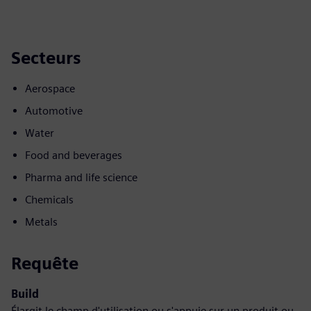
Secteurs
Aerospace
Automotive
Water
Food and beverages
Pharma and life science
Chemicals
Metals
Requête
Build
Élargit le champ d'utilisation ou s'appuie sur un produit ou