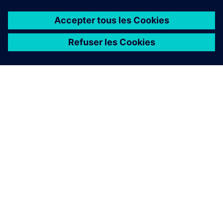
À PROPOS DE SIEMENS
INFOS SUR L'ENTREPRISE
COMMUNIQUEZ AVEC NOUS
EMPLOIS
©
Siemens
2026