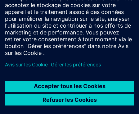
Point clouds to 3D models
Measure point clouds, convert them manually and with AI
to 3D BIM Revit Models and create an actual digital twin of
any infrastructure and buildings.
En savoir plus
À PROPOS DE SIEMENS