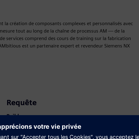
ant la création de composants complexes et personnalisés avec
 mesure tout au long de la chaîne de processus AM — de la
 de services comprend des cours de training sur la fabrication
. AMbitious est un partenaire expert et revendeur Siemens NX
Requête
Build
Élargit le champ d'utilisation ou s'appuie sur un produit
ou une solution Siemens Xcelerator en créant un nouveau
produit, ou crée une nouvelle solution client via