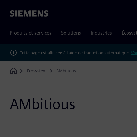
Siemens
Produits et services
Solutions
Industries
Écosys
Cette page est affichée à l'aide de traduction automatique.
Vou
Ecosystem
AMbitious
Home
AMbitious