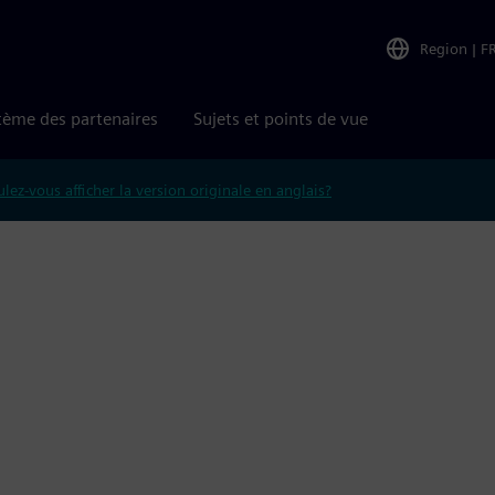
Region
|
F
tème des partenaires
Sujets et points de vue
lez-vous afficher la version originale en anglais?