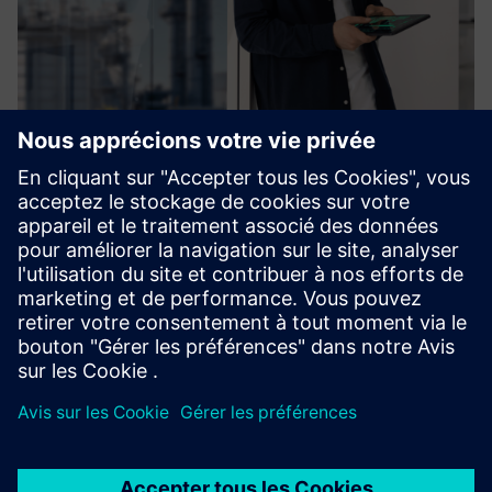
Process Control System SIMATIC
PCS neo & SIMIT
Migrating or building a PCS from scratch is our nature.
Now, we have stepped into a new era called SIMATIC PCS
neo, easily accessible everywhere!
En savoir plus