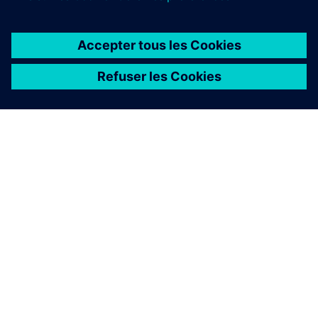
À PROPOS DE SIEMENS
INFOS SUR L'ENTREPRISE
COMMUNIQUEZ AVEC NOUS
EMPLOIS
©
Siemens
2026