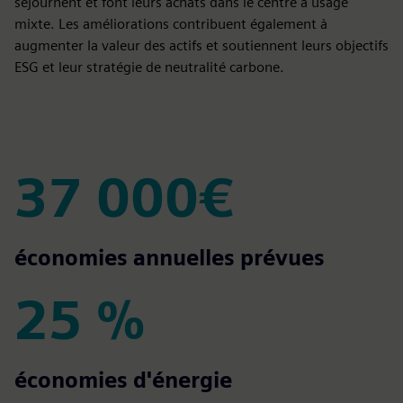
séjournent et font leurs achats dans le centre à usage
mixte. Les améliorations contribuent également à
augmenter la valeur des actifs et soutiennent leurs objectifs
ESG et leur stratégie de neutralité carbone.
37 000€
37 000€
économies annuelles prévues
25 %
25 %
économies d'énergie