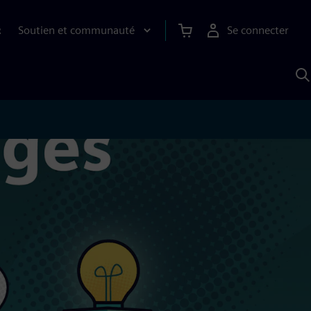
Soutien et communauté
Se connecter
R
R
a
S
A