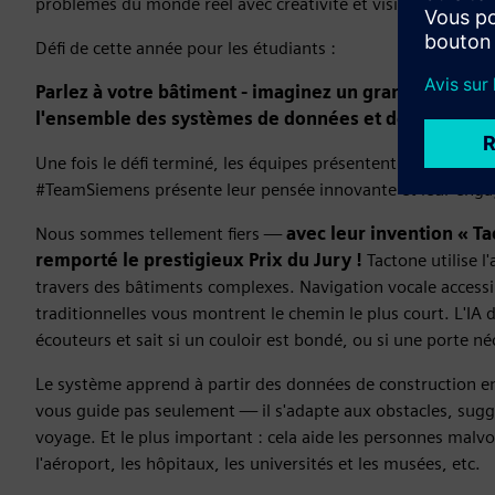
problèmes du monde réel avec créativité et vision.
Défi de cette année pour les étudiants :
Parlez à votre bâtiment - imaginez un grand modèle 
l'ensemble des systèmes de données et de contrôle
Une fois le défi terminé, les équipes présentent leurs proje
#TeamSiemens présente leur pensée innovante et leur enga
Nous sommes tellement fiers —
avec leur invention « Ta
remporté le prestigieux Prix du Jury !
Tactone utilise l
travers des bâtiments complexes. Navigation vocale accessib
traditionnelles vous montrent le chemin le plus court. L'IA
écouteurs et sait si un couloir est bondé, ou si une porte néc
Le système apprend à partir des données de construction en
vous guide pas seulement — il s'adapte aux obstacles, suggè
voyage. Et le plus important : cela aide les personnes ma
l'aéroport, les hôpitaux, les universités et les musées, etc.