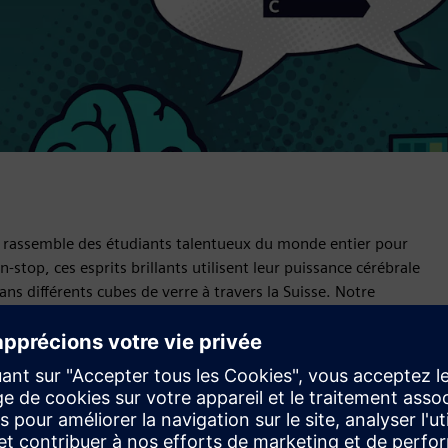
) rassemble des étudiants talentueux du monde entier pour
top, ces esprits brillants utilisent leur puissance cérébrale
ns différents cubes de verre à travers la Suisse. Notre
 Zurich en créant des solutions dans les domaines des
er les limites de l'innovation, de l'efficacité et de la
s participants ont accès à une expertise et à des idées
 technologie et de l'infrastructure, en résolvant des