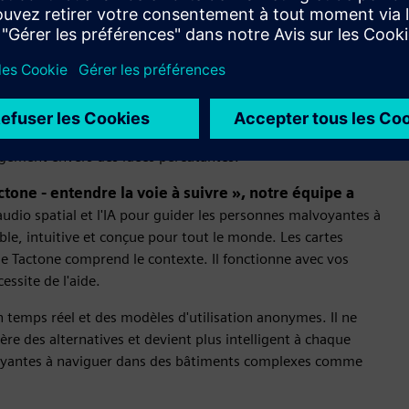
linguistique (LLM) intégré de manière transparente à
 d'un bâtiment moderne.
ts incroyables à un public enthousiaste. Nous avons hâte que
gement envers des idées percutantes.
ctone - entendre la voie à suivre », notre équipe a
'audio spatial et l'IA pour guider les personnes malvoyantes à
le, intuitive et conçue pour tout le monde. Les cartes
 de Tactone comprend le contexte. Il fonctionne avec vos
essite de l'aide.
 temps réel et des modèles d'utilisation anonymes. Il ne
re des alternatives et devient plus intelligent à chaque
lvoyantes à naviguer dans des bâtiments complexes comme