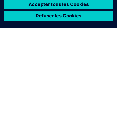
en matière d'IA doivent suivre
• Utilisez les alarmes et les événements comme garde-
corps de sécurité
• Donner aux opérateurs une visibilité claire sur les
actions assistées par l'IA