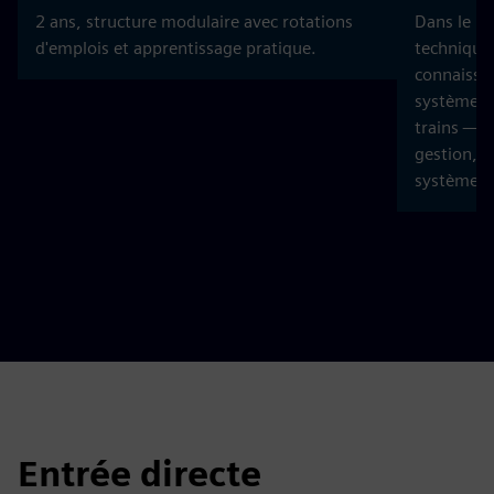
2 ans, structure modulaire avec rotations
Dans le p
d'emplois et apprentissage pratique.
technique
connaissan
systèmes d
trains — t
gestion, l
systèmes 
Entrée directe