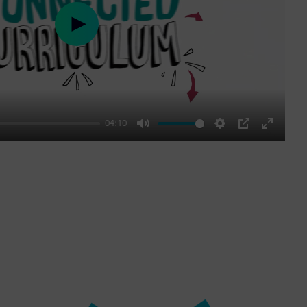
Play
04:10
Mute
Settings
PIP
Enter
fullscre