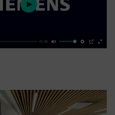
Play
01:28
Mute
Settings
PIP
Enter
fullscre