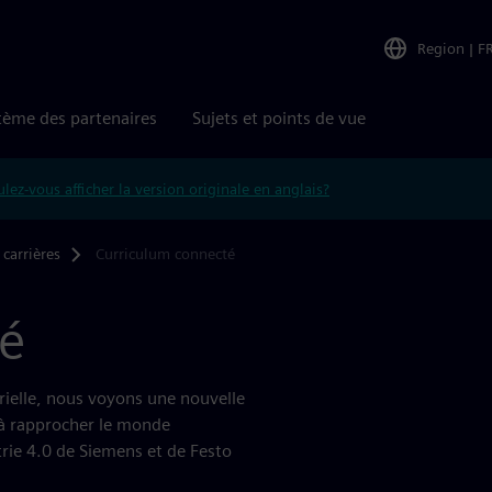
Region
|
F
tème des partenaires
Sujets et points de vue
lez-vous afficher la version originale en anglais?
carrières
Curriculum connecté
é
rielle, nous voyons une nouvelle
 à rapprocher le monde
strie 4.0 de Siemens et de Festo