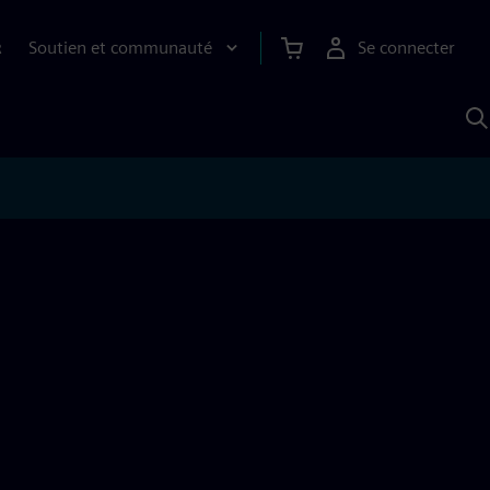
Soutien et communauté
Se connecter
R
R
a
S
A