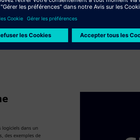
me
 logiciels dans un
ns, des exemples de