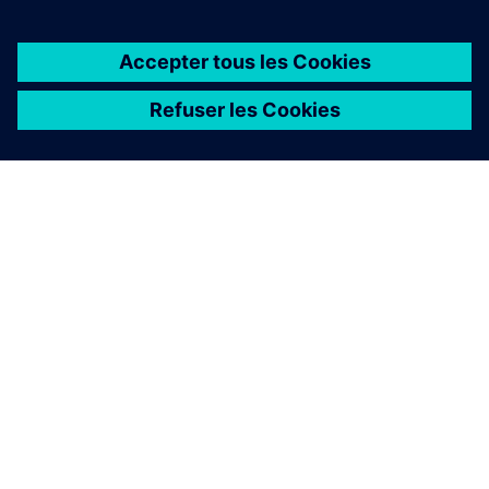
À PROPOS DE SIEMENS
INFOS SUR L'ENTREPRISE
COMMUNIQUEZ AVEC NOUS
EMPLOIS
©
Siemens
2026